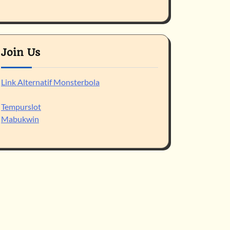
Join Us
Link Alternatif Monsterbola
Tempurslot
Mabukwin