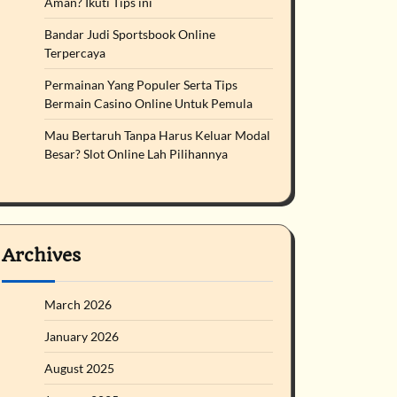
Aman? Ikuti Tips ini
Bandar Judi Sportsbook Online
Terpercaya
Permainan Yang Populer Serta Tips
Bermain Casino Online Untuk Pemula
Mau Bertaruh Tanpa Harus Keluar Modal
Besar? Slot Online Lah Pilihannya
Archives
March 2026
January 2026
August 2025