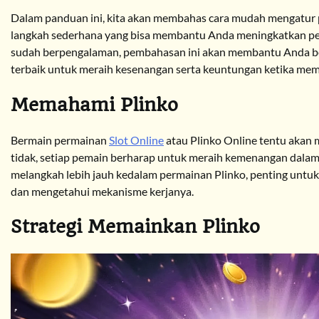
Dalam panduan ini, kita akan membahas cara mudah mengatur pe
langkah sederhana yang bisa membantu Anda meningkatkan pelu
sudah berpengalaman, pembahasan ini akan membantu Anda berm
terbaik untuk meraih kesenangan serta keuntungan ketika mem
Memahami Plinko
Bermain permainan
Slot Online
atau Plinko Online tentu akan 
tidak, setiap pemain berharap untuk meraih kemenangan dalam
melangkah lebih jauh kedalam permainan Plinko, penting unt
dan mengetahui mekanisme kerjanya.
Strategi Memainkan Plinko