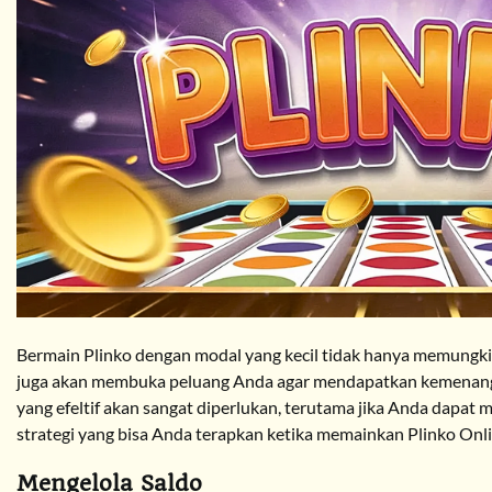
Bermain Plinko dengan modal yang kecil tidak hanya memungki
juga akan membuka peluang Anda agar mendapatkan kemenanga
yang efeltif akan sangat diperlukan, terutama jika Anda dapat
strategi yang bisa Anda terapkan ketika memainkan Plinko Onli
Mengelola Saldo