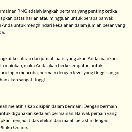
ermainan RNG adalah langkah pertama yang penting ketika
etapkan batas harian atau mingguan untuk berapa banyak
 Anda untuk menghindari kekalahan dalam jumlah besar, yang
da.
ingkat kesulitan dan jumlah baris yang akan Anda mainkan.
 Anda mainkan, maka Anda akan berkesempatan untuk
ru ingin mencoba, bermain dengan level yang tinggi sangat
an akan sangat tinggi.
lah melatih sikap disiplin dalam bermain. Dengan bermain
t untuk digunakan kedalam permainan. Banyak pemain yang
apkan menjadi tidak efektif dan malah berakhir dengan
linko Online.