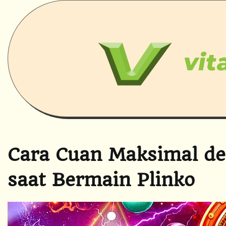
Skip
to
content
Cara Cuan Maksimal d
saat Bermain Plinko