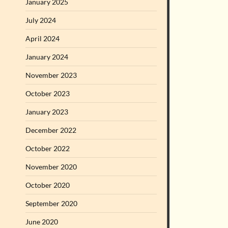
January 2025
July 2024
April 2024
January 2024
November 2023
October 2023
January 2023
December 2022
October 2022
November 2020
October 2020
September 2020
June 2020