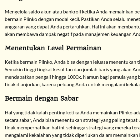
Mengelola saldo akun atau bankroll ketika Anda memainkan p
bermain Plinko dengan modal kecil. Pastikan Anda selalu men
anggaran yang dapat Anda pertaruhkan. Hal ini akan membantu
akan membawa dampak negatif pada manajemen keuangan An
Menentukan Level Permainan
Ketika bermain Plinko, Anda bisa dengan leluasa menentukan t
Semakin tinggi tingkat kesulitan dan jumlah baris yang akan
mendapatkan pengali hingga 1000x. Namun bagi pemula yang ba
tidak dianjurkan, karena peluang Anda untuk mengalami kekalah
Bermain dengan Sabar
Hal yang tidak kalah penting ketika Anda memainkan Plinko ada
secara sabar, Anda bisa menentukan strategi yang paling tepa
tidak memperhatikan hal ini, sehingga strategi yang mereka ter
mengalami kekalahan yang tidak diperlukan dalam memainkan P